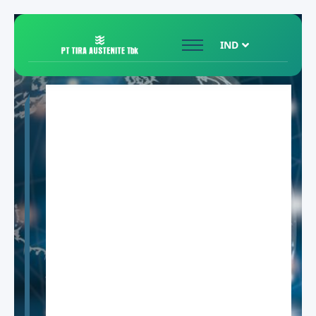
IND
Tujuan Kami
adalah
Menjadi
Mitra Pilihan
Pertama