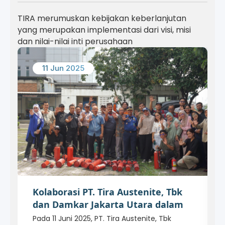
TIRA merumuskan kebijakan keberlanjutan
yang merupakan implementasi dari visi, misi
dan nilai-nilai inti perusahaan
11 Jun 2025
Kolaborasi PT. Tira Austenite, Tbk
dan Damkar Jakarta Utara dalam
Pelatihan Fire Drill
Pada 11 Juni 2025, PT. Tira Austenite, Tbk